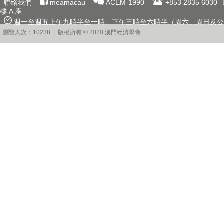
聯絡我們
meamacau
ACEM-1990
+853 2835 6030
樓 A 座
週一至週五上午九時半至一時﹐下午三時至六時半（周六、周日及公
瀏覽人次：10238 | 版權所有 © 2020 澳門經濟學會