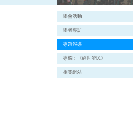
學會活動
學者專訪
專題報導
專欄：《經世濟民》
相關網站