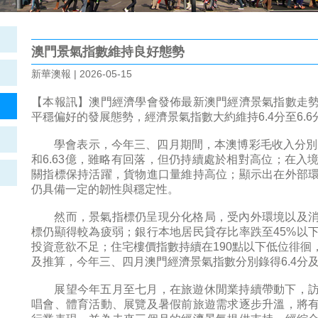
澳門景氣指數維持良好態勢
新華澳報 | 2026-05-15
【本報訊】澳門經濟學會發佈最新澳門經濟景氣指數走
平穩偏好的發展態勢，經濟景氣指數大約維持6.4分至6.6
學會表示，今年三、四月期間，本澳博彩毛收入分別錄得2
和6.63億，雖略有回落，但仍持續處於相對高位；在
關指標保持活躍，貨物進口量維持高位；顯示出在外部
仍具備一定的韌性與穩定性。
然而，景氣指標仍呈現分化格局，受內外環境以及消
標仍顯得較為疲弱；銀行本地居民貸存比率跌至45%以
投資意欲不足；住宅樓價指數持續在190點以下低位徘
及推算，今年三、四月澳門經濟景氣指數分別錄得6.4分及
展望今年五月至七月，在旅遊休閒業持續帶動下，訪
唱會、體育活動、展覽及暑假前旅遊需求逐步升溫，將