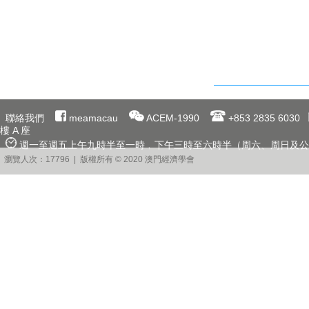
聯絡我們
meamacau
ACEM-1990
+853 2835 6030
樓 A 座
週一至週五上午九時半至一時﹐下午三時至六時半（周六、周日及公
瀏覽人次：17796 | 版權所有 © 2020 澳門經濟學會