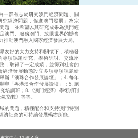
，是由一群有志於研究澳門經濟問題、關
研究經濟問題，促進澳門發展」為宗
問題，並希望以其研究成果為澳門經
足澳門、服務澳門、放眼世界的辦會
力推動澳門融入國家經濟發展大局。
界友好的大力支持和關懷下，積極發
的專項課題研究、學術研討、交流座
務，取得了一定成績，並得到社會的
社會經濟發展動態設立多項專項課題研
合舉辦「澳珠合作發展論壇」；4. 每年
辦「粵港澳合作發展論壇」；5. 施
研究培訓班；8.《澳門經濟》學術期刊
經濟景氣指數》等等。
域的問題，積極配合和支持澳門特別
經濟社會的可持續發展竭盡所能。
東方中心 12 樓 A 座