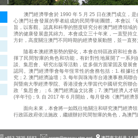
澳門經濟學會於 1990 年 5 月 25 日在澳門成立
心澳門社會發展的學者組成的民間學術團體。本會以「
旨，以客觀、認真和科學的態度研究分析澳門經濟領域的
濟的健康發展盡其綿力。本會成立三十年來，一直堅持立
方針，高度關注澳門不同時期的經濟發展動態，並一直努
隨着本澳經濟形勢的變化，本會在特區政府和社會各
揮了民間智庫的角色和功能，有針對性地展開了一系列
談、集思會、研究出版等活動，從多個方面鞏固及發展會
認同。澳門經濟學會每年恆常性的會務包括：1. 根據
究；2. 澳門經濟論壇；3. 每年與珠海市台港澳事務局聯
與暨南大學經濟學院、香港浸會大學當代中國研究所聯合舉
政「集思會」；6. 澳門經濟論文比賽；7. 澳門經濟人才
(半年刊)；9. 自 2017 年 6 月開始，每月發佈《澳門
面向未來，本會將一如既往地關注和研究澳門經濟領
行政區政府依法施政，繼續辦好民間智庫的角色，為澳門
+853 2835 5583
acem@macau.ctm.net
澳門東方斜巷 14 號