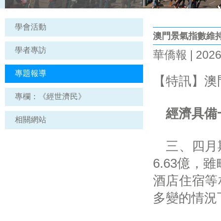
學會活動
澳門景氣指數維
學者專訪
華僑報 | 2026
專題報導
【特訊】澳
專欄：《經世濟民》
經濟具備
相關網站
三、四月期
6.63億
酒店住宿等
多變的情況