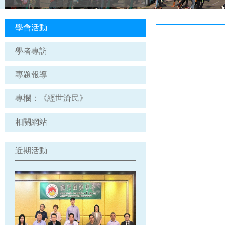
學會活動
學者專訪
專題報導
專欄：《經世濟民》
相關網站
近期活動