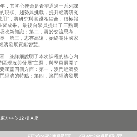
9年，其初心使命是希望通過一系列課
的現狀、趨勢與挑戰，提升經濟研究
致用”，將研究與實踐相結合，積極報
學習成果。最後向學員提出了三點期
吸收新知識；第二，勇於交流思考，
長；第三，志存高遠，始終關注國家
經濟發展貢獻智慧。
容，並詳細說明了本次課程的核心內
特區現況與發展”主題，與學員展開了
要涵蓋四個方面：第一，澳門經濟發
門經濟的特點；第四，澳門經濟發展
東方中心 12 樓 A 座