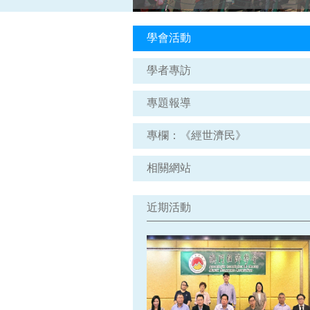
學會活動
學者專訪
專題報導
專欄：《經世濟民》
相關網站
近期活動