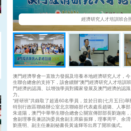
經濟研究人才培訓班合
澳門經濟學會一直致力發掘及培養本地經濟研究人才，今
生聯合總會的支持下，該會續辦“澳門經濟研究人才培訓班
門經濟的認識、以增強學員對國家發展及澳門經濟的認識
力。
“經研班”共錄取了超過60名學員，並於日前(七月五日
特別行政區聯絡辦公室北京聯絡部代表處長趙璐、人事部
朱道陽，澳門中華學生聯合總會公關宣傳部部長劉迦南，
會副理事長兼諮詢委員會副主席蘇振輝，理事周平、余渭
劉熹明、副主任兼副秘書長黃遠輝等出席了開班儀式。