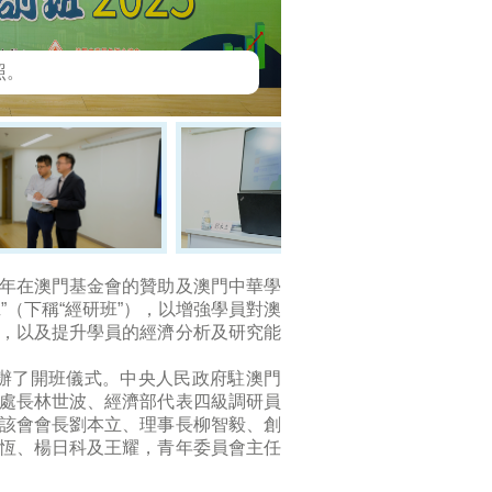
照。
年在澳門基金會的贊助及澳門中華學
”（下稱“經研班”），以增強學員對澳
，以及提升學員的經濟分析及研究能
)舉辦了開班儀式。中央人民政府駐澳門
處長林世波、經濟部代表四級調研員
該會會長劉本立、理事長柳智毅、創
恆、楊日科及王耀，青年委員會主任