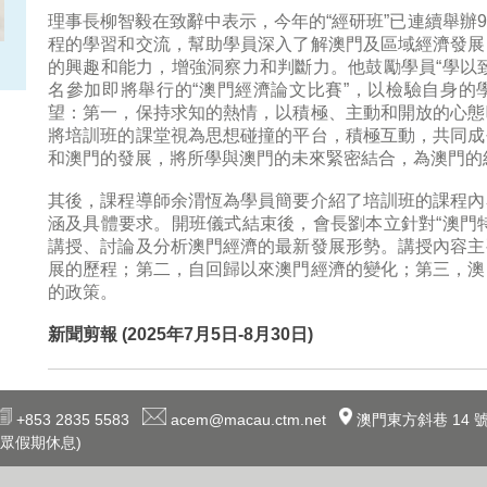
理事長柳智毅在致辭中表示，今年的“經研班”已連續舉辦
程的學習和交流，幫助學員深入了解澳門及區域經濟發展
的興趣和能力，增強洞察力和判斷力。他鼓勵學員“學以
名參加即將舉行的“澳門經濟論文比賽”，以檢驗自身的
望：第一，保持求知的熱情，以積極、主動和開放的心態
將培訓班的課堂視為思想碰撞的平台，積極互動，共同成
和澳門的發展，將所學與澳門的未來緊密結合，為澳門的
其後，課程導師余渭恆為學員簡要介紹了培訓班的課程內
涵及具體要求。開班儀式結束後，會長劉本立針對“澳門
講授、討論及分析澳門經濟的最新發展形勢。講授內容主
展的歷程；第二，自回歸以來澳門經濟的變化；第三，澳
的政策。
新聞剪報 (2025年7月5日-8月30日)
+853 2835 5583
acem@macau.ctm.net
澳門東方斜巷 14 號
眾假期休息)