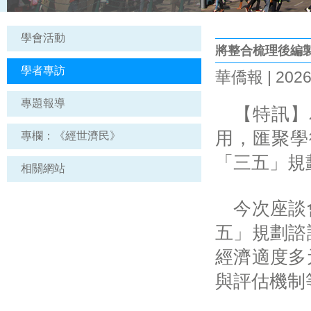
學會活動
將整合梳理後編
學者專訪
華僑報 | 2026
專題報導
【特訊】
用，匯聚學
專欄：《經世濟民》
「三五」規
相關網站
今次座談會
五」規劃諮
經濟適度多
與評估機制