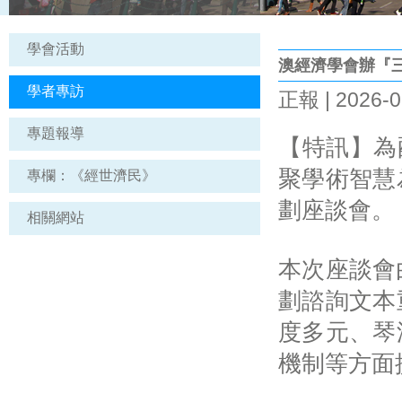
學會活動
澳經濟學會辦『
學者專訪
正報 | 2026-0
專題報導
【特訊】為
聚學術智慧
專欄：《經世濟民》
劃座談會。
相關網站
本次座談會
劃諮詢文本
度多元、琴
機制等方面