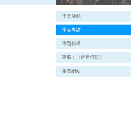
學會活動
學者專訪
專題報導
專欄：《經世濟民》
相關網站