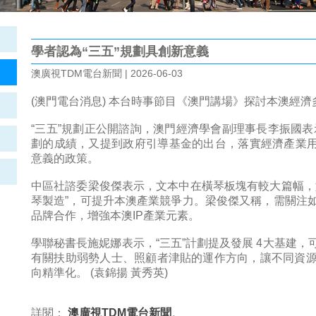
學者認為“三五”規劃具創新意義
澳廣視TDM電台新聞 | 2026-06-03
(澳門電台消息) 本台時事節目《澳門講場》探討本澳經
“三五”規劃正公開諮詢，澳門經濟學會副理事長李振國表示
劃的成績，又提到政府引導基金的出台，落實經濟產業用
意義的政策。
中區社諮委梁俊傑表示，文本中在橫琴板塊有較大篇幅，
琴製造”，可提升本澳產業競爭力。梁俊傑又稱，需關注
品牌合作，增強本澳IP產業元素。
學聯秘書長施妮娜表示，“三五”計劃提及發展 4大基建
有關扶助弱勢人士、照顧者津貼的運作方向，讓不同資
向精準化。 (袁錦揚 黃秀英)
詳閱：
澳廣視TDM電台新聞
。