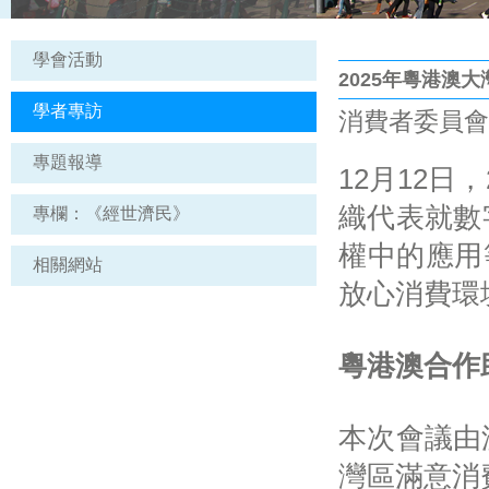
學會活動
2025年粵港澳
學者專訪
消費者委員會（C
專題報導
12月12
織代表就數
專欄：《經世濟民》
權中的應用
相關網站
放心消費環
粵港澳合作
本次會議由
灣區滿意消