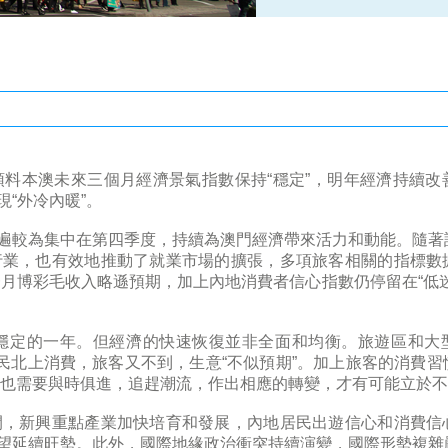
」
料本澳未來三個月經濟景氣指數保持“穩定”，明年經濟持續改
“外冷內暖”。
遍較為集中在第四季度，持續為澳門經濟帶來活力和動能。隨著
行業，也有效地推動了就業市場的擴張，多項旅客相關的指標數
十一月博彩毛收入略遜預期，加上內地消費者信心指數仍停留在“低
穩定的一年。但經濟的快速恢復並非全面和均衡。旅遊區和大
民北上消費，旅客又不到，生意“不似預期”。加上旅客的消費習
身也需要與時俱進，追趕潮流，作出相應的轉變，才有可能立於
開，新興重點產業加快培育和發展，內地居民出遊信心和消費信
望延續旺勢。此外，國際地緣政治衝突持續演變，國際形勢複雜