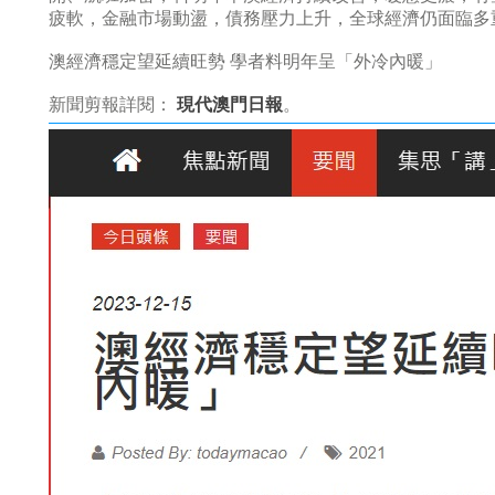
疲軟，金融市場動盪，債務壓力上升，全球經濟仍面臨多重
澳經濟穩定望延續旺勢 學者料明年呈「外冷內暖」
新聞剪報詳閱：
現代澳門日報
。