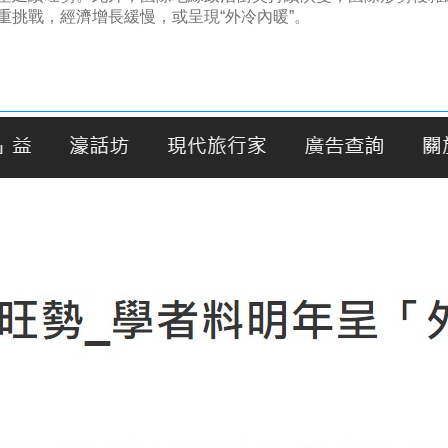
挑戰，經濟增長緩慢，或呈現“外冷內暖”。