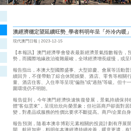
澳經濟穩定望延續旺勢_學者料明年呈「外冷內暖
現代澳門日報 | 2023-12-15
【本報訊】澳門經濟學會發表最新經濟景氣指數報告，預
勢，而國際地緣政治複雜嚴峻，全球經濟增長緩慢，或呈現
報告指出，本澳大型國際盛事、大型節慶、會展等活動普
續回升，不僅帶動了綜合休閒娛樂、酒店、零售等相關
量、酒店住客、入住率等呈現“偏熱”或“過熱”等級。但
圍環境仍不明朗。
報告提到，今年澳門經濟快速恢復發展，景氣持續保持
體“客似雲來”，呈現欣欣向榮景象；但社區商戶卻面對居
變，對產品或服務的性價比要求不斷提高。商戶/企業自
報告預測，隨着本澳非博彩元素相關的投資計劃有序展
開、航班加密，料明年本澳經濟持續改善，暖意更濃，有