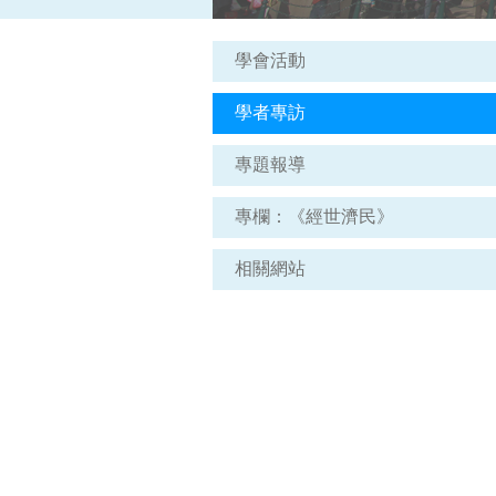
學會活動
學者專訪
專題報導
專欄：《經世濟民》
相關網站