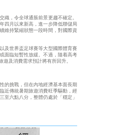
交織，令全球通脹前景更趨不確定。
年四月以來新高，進一步降低聯儲局
續維持緊縮狀態一段時間，對國際資
以及世界盃足球賽等大型國際體育賽
或面臨短暫性放緩。不過，隨着高考
旅遊及消費需求預計將有所回升。
性的挑戰，但在內地經濟基本面長期
臨近傳統暑期旅遊消費旺季驅動，經
三至六點八分，整體仍處於「穩定」