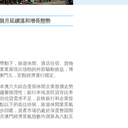
三個月延續溫和增長態勢
帶動下，旅遊休閒、酒店住宿、貨物
業業展現出強勁的外部驅動效益，博
澳門元，宏觀經濟運行穩定。
本澳六大綜合度假休閒企業股價走勢
趨審慎理性；銀行本地居民貸存比率
但信貸需求不足，反映銀行和企業投
點以下的低位徘徊，旅遊休閒業景氣
步回暖，資產市場仍處於深度整固階
月澳門經濟景氣指數均測算為六點五