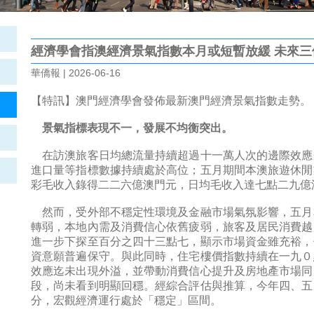
經濟學會指澳經濟景氣指數本月或短暫放緩 未來
華僑報 | 2026-06-16
【特訊】澳門經濟學會發佈最新澳門經濟景氣指數走勢。
景氣指標表現不一，發展不均衡突出。
在訪澳旅客日均總流量持續超過十一萬人次的邊際效應
進口量等指標數據持續處於高位；五月期間本澳旅遊休閒
彩毛收入錄得二二六億澳門元，日均毛收入達七點二九億
然而，受外部不穩定性環境及金融市場氣氛影響，五月
轉弱，本地內需及消費信心依舊疲弱，旅客及居民消費越
進一步下探至百分之四十三點七，顯示市場資金雖充裕，
資意願普遍保守。與此同時，住宅樓價指數持續在一九０
效應迄未出現外溢，並帶動消費信心提升及房地產市場同
段，尚未看到明顯回穩。經綜合評估與推算，今年四、五
分，宏觀經濟運行處於「穩定」區間。