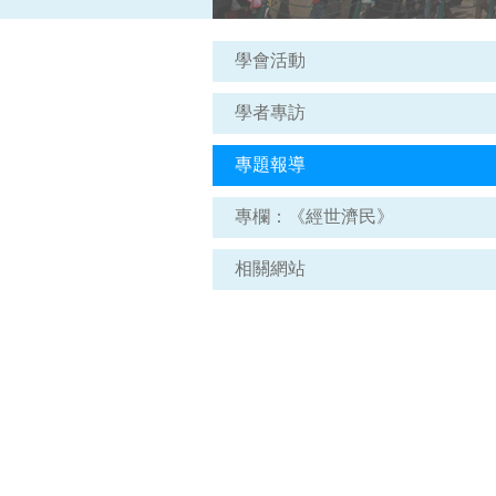
學會活動
學者專訪
專題報導
專欄：《經世濟民》
相關網站