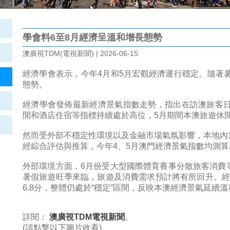
學會料6至8月經濟呈溫和增長態勢
澳廣視TDM(電視新聞) | 2026-06-15
經濟學會表示，今年4月和5月宏觀經濟運行穩定。隨著
態勢。
經濟學會發佈最新經濟景氣指數走勢，指出在訪澳旅客日
閒和酒店住宿等指標持續處於高位，5月期間本澳旅遊休
然而受外部不穩定性環境以及金融市場氣氛影響，本地內
經綜合評估與推算，今年4、5月澳門經濟景氣指數均測算為
外部環境方面，6月份受大型國際體育賽事分散旅客消費
暑假旅遊旺季來臨，旅遊及消費需求預計將有所回升。經綜
6.8分，整體仍處於“穩定”區間，反映本澳經濟景氣延續
詳閱：
澳廣視TDM電視新聞
。
(請點撃以下圖片收看)