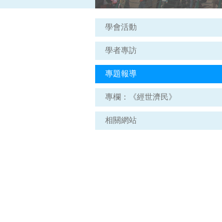
學會活動
學者專訪
專題報導
專欄：《經世濟民》
相關網站