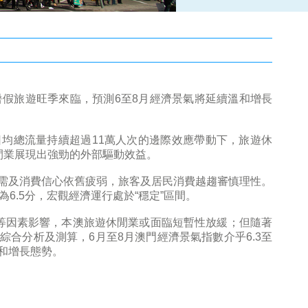
暑假旅遊旺季來臨，預測6至8月經濟景氣將延續溫和增長
均總流量持續超過11萬人次的邊際效應帶動下，旅遊休
閒業展現出強勁的外部驅動效益。
需及消費信心依舊疲弱，旅客及居民消費越趨審慎理性。
6.5分，宏觀經濟運行處於“穩定”區間。
等因素影響，本澳旅遊休閒業或面臨短暫性放緩；但隨著
合分析及測算，6月至8月澳門經濟景氣指數介乎6.3至
溫和增長態勢。