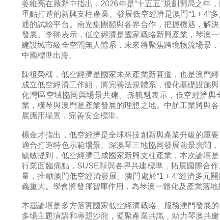
姜維亮在致辭中指出，2026年是“十五五”規劃開局之
重點打造的新興支柱產業。發展低空經濟是澳門“1 + 4
通的試驗平台。南光集團願與各界合作，把握機遇，解決
發展。李翀表示，低空經濟是國家戰略新興產業，琴澳一
建設城市級全空間無人體系，未來將聚焦跨境物流場景，
中國標準出海。
陳祖榮稱，低空經濟是國家未來產業新賽道，也是澳門經
成立低空經濟工作組，將完善法規體系，優化基礎設施與
化灣區空域協同與場景共建。孫毓魁表示，低空經濟與
業，橫琴與澳門是產業發展的理想之地。中航工業將與各
展應用場景，完善安全標準。
楊金才指出，低空經濟是全球科技創新與產業升級的重要
適合打造特色示範場景。深澳琴三地協同發展前景廣闊，
毓敏提到，低空經濟已成國家新興支柱產業，本次論壇是
行業面臨痛點，SUSE願與各界共建標準，拓展國際合
量，推動澳門低空經濟發展。澳門處於“1 + 4”經濟多
義重大。學會將發揮智庫作用，為琴澳一體化及產業落地
本屆論壇是多方落實國家低空經濟戰略、服務澳門發展的
多場主題演講和專題沙龍，凝聚產業共識，助力琴澳共建