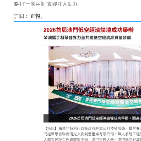
略和“一國兩制”實踐注入動力。
詳閱：
正報
。