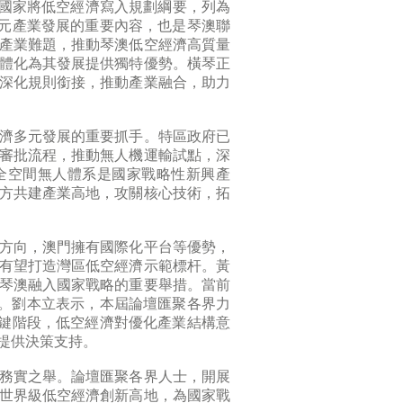
年，國家將低空經濟寫入規劃綱要，列為
”多元產業發展的重要內容，也是琴澳聯
產業難題，推動琴澳低空經濟高質量
體化為其發展提供獨特優勢。橫琴正
深化規則銜接，推動產業融合，助力
濟多元發展的重要抓手。特區政府已
審批流程，推動無人機運輸試點，深
全空間無人體系是國家戰略性新興產
方共建產業高地，攻關核心技術，拓
方向，澳門擁有國際化平台等優勢，
有望打造灣區低空經濟示範標杆。黃
琴澳融入國家戰略的重要舉措。當前
作。劉本立表示，本屆論壇匯聚各界力
元關鍵階段，低空經濟對優化產業結構意
提供決策支持。
務實之舉。論壇匯聚各界人士，開展
世界級低空經濟創新高地，為國家戰