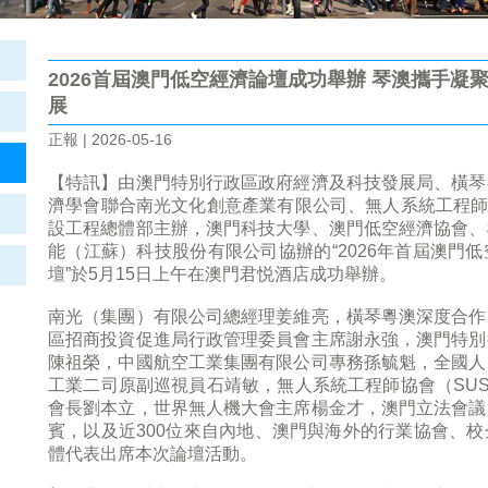
2026首屆澳門低空經濟論壇成功舉辦 琴澳攜手
展
正報 | 2026-05-16
【特訊】由澳門特別行政區政府經濟及科技發展局、橫琴
濟學會聯合南光文化創意產業有限公司、無人系統工程師
設工程總體部主辦，澳門科技大學、澳門低空經濟協會、
能（江蘇）科技股份有限公司協辦的“2026年首屆澳門
壇”於5月15日上午在澳門君悦酒店成功舉辦。
南光（集團）有限公司總經理姜維亮，橫琴粵澳深度合作
區招商投資促進局行政管理委員會主席謝永強，澳門特別
陳祖榮，中國航空工業集團有限公司專務孫毓魁，全國人
工業二司原副巡視員石靖敏，無人系統工程師協會（SU
會長劉本立，世界無人機大會主席楊金才，澳門立法會議
賓，以及近300位來自內地、澳門與海外的行業協會、
體代表出席本次論壇活動。