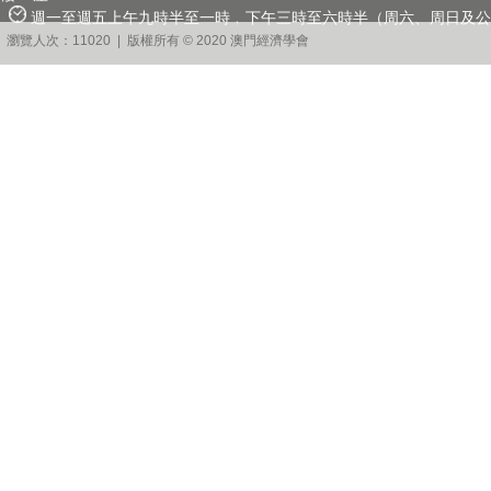
週一至週五上午九時半至一時﹐下午三時至六時半（周六、周日及公
瀏覽人次：11020 | 版權所有 © 2020 澳門經濟學會