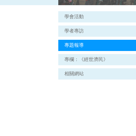
學會活動
學者專訪
專題報導
專欄：《經世濟民》
相關網站