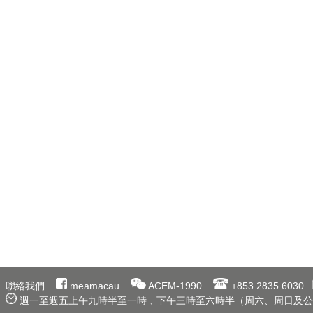
聯絡我們
meamacau
ACEM-1990
+853 2835 6030
週一至週五上午九時半至一時﹐下午三時至六時半（周六、周日及公