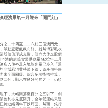
 澳經濟景氣一月迎來「開門紅」
。
分之二十四至二二六點三億澳門元，
，帶動宏觀氣氛向好。雖然博彩毛收
業股估值形成支撐，但六大休企股價
本澳的廣義貨幣供應量M2按年上升
酒店入住率及入境旅客量已步入「過
均非博彩消費持續下跌，資產價格修
尚未全面回暖。綜合多項指標推算，
點二分，顯示在良好開局之下，仍須
戰。
理下，大幅回落至百分之五以下，創
業盈利亦見底回升，全年營運結果達
扭轉連續四年下跌局面。然而，銀行