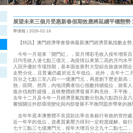
展望未來三個月受惠新春假期效應將延續平穩態勢
華僑報 | 2026-02-16
【特訊】澳門經濟學會發佈最新澳門經濟景氣指數走勢
今年一月迎來「開門紅」，當月博彩毛收入按年增長百
日均毛收入達七點三億元，為疫情以來第二高的月均水平
入回升優於市場預期，基本面改善對大型綜合旅遊休閒企
走勢分化，且普遍仍處於近五年低位。此外，去年十二月
百分之七點三至八四一一億澳門元，再度創下歷史新高；
熱」區間。然而，內地消費者信心指數持續低位，旅客人
復步伐相對緩慢，反映整體經濟發展不夠充份、不平衡，
去年十二月及今年一月經濟景氣指數分別為六點四分及六
審慎關注外部環境變化與內部發展不平衡問題所帶來的挑
去年年底本澳整體不良貸款比率在各銀行有效的管控處
近一年半的低位，資產質素壓力得到一定程度緩解。銀行
七十三點三七億澳門元，按年大增百分之九十二點七二，