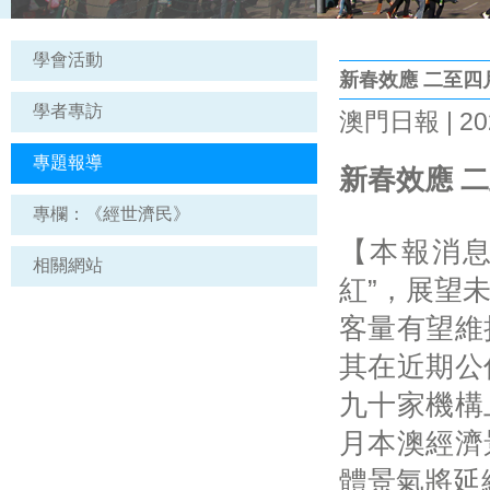
學會活動
新春效應 二至四
學者專訪
澳門日報 | 202
專題報導
新春效應 
專欄：《經世濟民》
【本報消息
相關網站
紅”，展望
客量有望維
其在近期公
九十家機構
月本澳經濟
體景氣將延