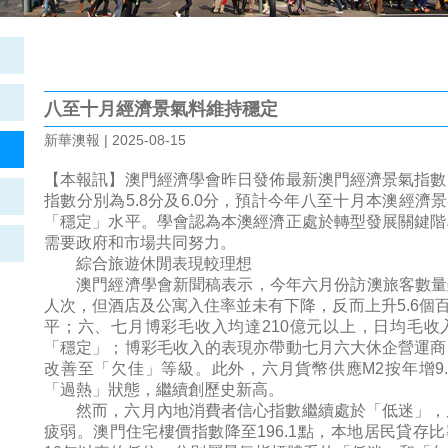
八至十月經濟景氣料維持穩定
新華澳報 | 2025-08-15
【本報訊】澳門經濟學會昨日發佈最新澳門經濟景氣指數
指數分別為5.8分及6.0分，預計今年八至十月本澳經濟景
「穩定」水平。學會認為本澳經濟正處於轉型發展關鍵階
需要政府和市場共同努力。
綜合旅遊休閒表現較理想
澳門經濟學會新聞稿表示，今年六月份訪澳旅客數量雖然
人次，但酒店及公寓入住率並未有下降，反而上升5.6個百
平；六、七月博彩毛收入均達210億元以上，日均毛收入分
「穩定」；博彩毛收入的表現亦帶動七月六大休企營運商
改善至「欠佳」等級。此外，六月貨幣供應M2按年增9.8%
「過熱」狀態，繼續創歷史新高。
然而，六月內地消費者信心指數繼續處於「低迷」，
疲弱。澳門住宅樓價指數降至196.1點，本地居民貸存比