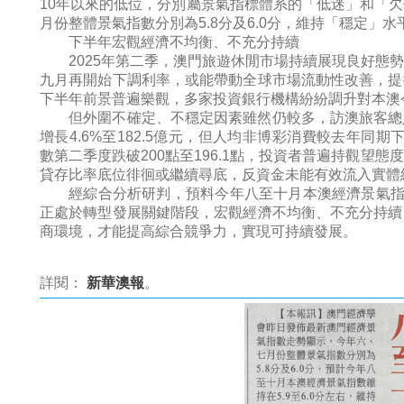
10年以來的低位，分別屬景氣指標體系的「低迷」和「
月份整體景氣指數分別為5.8分及6.0分，維持「穩定」水
下半年宏觀經濟不均衡、不充分持續
2025年第二季，澳門旅遊休閒市場持續展現良好態勢
九月再開始下調利率，或能帶動全球市場流動性改善，提
下半年前景普遍樂觀，多家投資銀行機構紛紛調升對本澳
但外圍不確定、不穩定因素雖然仍較多，訪澳旅客總
增長4.6%至182.5億元，但人均非博彩消費較去年同期下跌
數第二季度跌破200點至196.1點，投資者普遍持觀望
貸存比率底位徘徊或繼續尋底，反資金未能有效流入實體
經綜合分析研判，預料今年八至十月本澳經濟景氣指數維
正處於轉型發展關鍵階段，宏觀經濟不均衡、不充分持續
商環境，才能提高綜合競爭力，實現可持續發展。
詳閱：
新華澳報
。