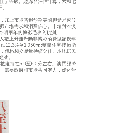
欠佳」等級。經綜合評估計算，六和七
平。
，加上市場普遍預期美國聯儲局或於
振市場需求和消費信心。市場對本澳
今明兩年的博彩毛收入預測。
人數上升雖帶動非博彩消費總額按年
12.3%至1,950元;整體住宅樓價指
態度，價格和交易量持續欠佳。本地居民
經濟。
持在5.9至6.0分左右。澳門經濟
，需要政府和市場共同努力，優化營