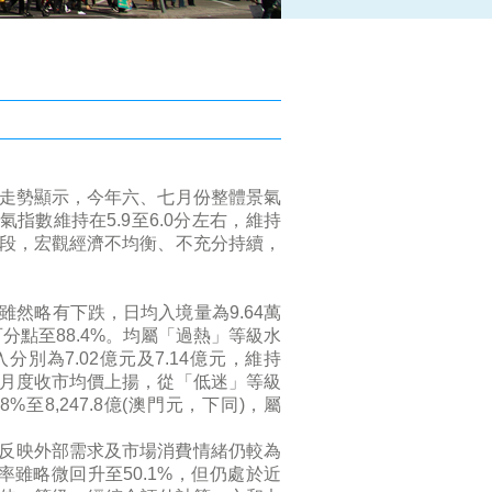
走勢顯示，今年六、七月份整體景氣
氣指數維持在5.9至6.0分左右，維持
段，宏觀經濟不均衡、不充分持續，
略有下跌，日均入境量為9.64萬
分點至88.4%。均屬「過熱」等級水
別為7.02億元及7.14億元，維持
月度收市均價上揚，從「低迷」等級
至8,247.8億(澳門元，下同)，屬
反映外部需求及市場消費情緒仍較為
率雖略微回升至50.1%，但仍處於近