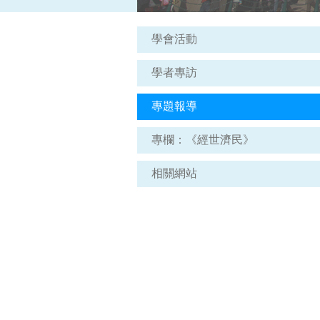
學會活動
學者專訪
專題報導
專欄：《經世濟民》
相關網站