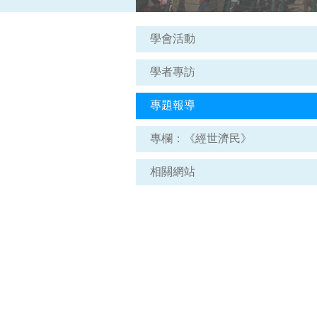
學會活動
學者專訪
專題報導
專欄：《經世濟民》
相關網站