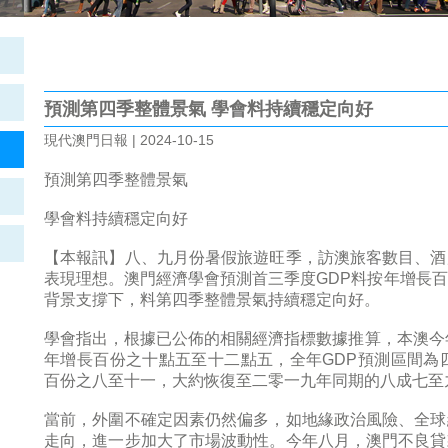
預測第四季整體景氣 學會料持續穩定向好
現代澳門日報 | 2024-10-15
預測第四季整體景氣
學會料持續穩定向好
【本報訊】八、九月份暑假旅遊旺季，訪澳旅客數目、酒
表現理想。澳門經濟學會預測首三季度GDP料按年增長
背景支撐下，料第四季整體景氣持續穩定向好。
學會指出，根據已公佈的相關經濟指標數據推算，本澳今
年增長百份之十點五至十二點五，全年GDP預測區間為
百份之八至十一，大約恢復至二零一九年同期的八成七至
當前，外圍不確定因素仍然偏多，如地緣政治風險、全球
走向，進一步加大了市場波動性。今年八月，澳門不良貸