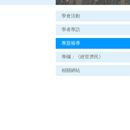
學會活動
學者專訪
專題報導
專欄：《經世濟民》
相關網站