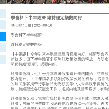
學會料下半年經濟 維持穩定樂觀向好
現代澳門日報 | 2024-08-16
學會料下半年經濟
維持穩定樂觀向好
【本報訊】今年以來本澳整體經濟穩定向好。經濟學會表
然較多，但下半年隨著多項利好政策效應的釋放，有助進
勢仍持續“穩定”、樂觀向好。
經濟學會稱，七月份是本澳暑假旅遊旺季的開始，訪澳旅
較為暢旺。下半年隨著多項利好政策效應的釋放，包括先
的居民旅客攜帶行李物品免稅額度等中央今年以來實施的多
展，持續跟進各項配套工作，拓展內地及國際客源，有助
經濟學會又稱，當前市場預期美聯儲下個月或正式進入減
經濟，居民的消費能力和消費信心也會進一步提升。再者
舉辦，必將帶動社區消費氣氛和經濟景氣。經綜合分析及