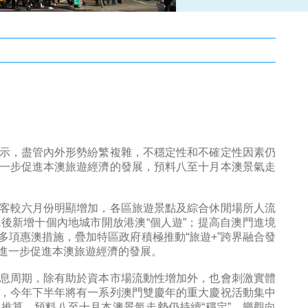
示，盡管內外形勢紛繁複雜，不穩定性和不確定性因素仍
一步促進本澳旅遊經濟的發展，預料八至十月本澳景氣走
客較六月份明顯增加，各區旅遊景點及綜合休閒場所人流
後新增十個內地城市開放港澳“個人遊”；提高自澳門進境
項惠澳措施，疊加特區政府積極推動“旅遊+”跨界融合發
進一步促進本澳旅遊經濟的發展。
息周期，除有助於資本市場流動性增加外，也會刺激實體
，今年下半年將有一系列澳門雙慶年的重大慶祝活動集中
推算，預料八至十月本澳景氣走勢仍持續“穩定”、樂觀向