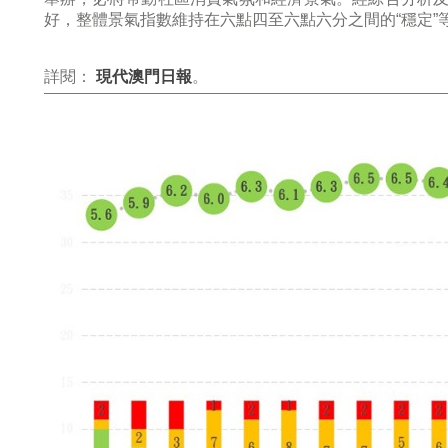
好，整體景氣指數維持在六點四至六點六分之間的“穩定”
詳閱：
現代澳門日報
。