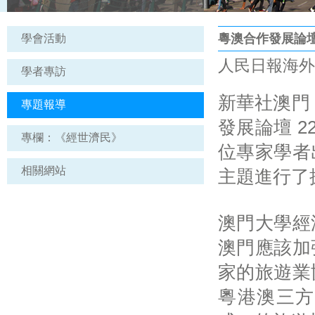
粵澳合作發展論
學會活動
人民日報海外版 |
學者專訪
新華社澳門 
專題報導
發展論壇 2
專欄：《經世濟民》
位專家學者
相關網站
主題進行了
澳門大學經
澳門應該加
家的旅遊業
粵港澳三方