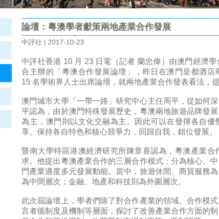
論壇：粵澳學者獻策兩地產業合作發展
中評社 | 2017-10-23
中評社香港 10 月 23 日電（記者 蘭忠偉）由澳門經
合主辦的「粵澳合作發展論壇」，昨日在澳門皇都酒店
15 名學術界人士出席論壇，就兩地產業合作發表看法，
澳門城市大學「一帶一路」研究中心主任周平，從如何深
平認為，由於澳門特殊發展歷史，粵澳兩地旅遊品牌發展
為主，澳門則以文化交融為主。因此可以在發揮各自優
享。保持各自特色和核心競爭力，回歸自我，錯位發展。
暨南大學特區港澳經濟研究所陳章喜認為，粵澳產業合
求。他提出粵澳產業合作的三層合作模式：分為核心、中
門產業適度多元發展動能。當中，旅遊休閒、商貿服務為
為中間層次；金融、地產和科技則為外圍層次。
此次屆論壇上，學者們除了對合作產業的領域、合作模式
言者循制度及機制等層面，探討了改善產業合作方面的制