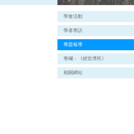
學會活動
學者專訪
專題報導
專欄：《經世濟民》
相關網站