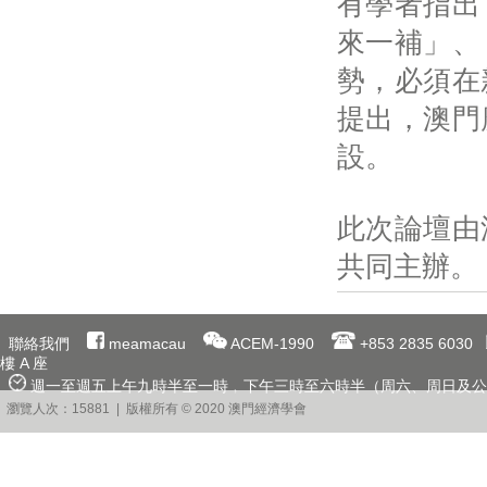
有學者指出
來一補」、
勢，必須在
提出，澳門
設。
此次論壇由
共同主辦。
聯絡我們
meamacau
ACEM-1990
+853 2835 6030
樓 A 座
週一至週五上午九時半至一時﹐下午三時至六時半（周六、周日及公
瀏覽人次：15881 | 版權所有 © 2020 澳門經濟學會