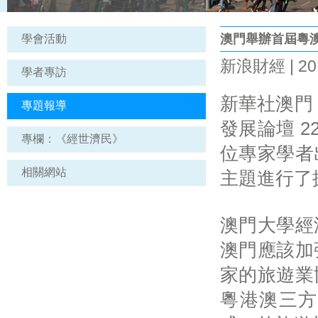
澳門舉辦首屆粵
學會活動
新浪財經 | 201
學者專訪
新華社澳門 
專題報導
發展論壇 2
專欄：《經世濟民》
位專家學者
相關網站
主題進行了
澳門大學經
澳門應該加
家的旅遊業
粵港澳三方