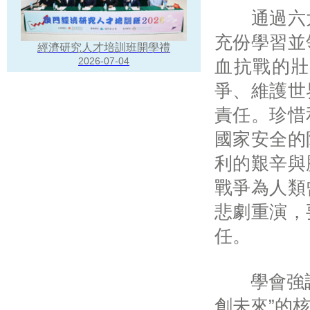
通過六大
充份學習並
經濟研究人才培訓班開學禮
2026-07-04
血抗戰的壯
爭、維護世
責任。珍惜
國家安全的
利的艱辛與
戰爭為人類
悲劇重演，
任。
學會強調，
創未來”的