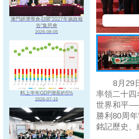
澳門經濟學會召開“2027年施政報
展” 題辭並合照
題展”導覽1
題展”導覽2
告”集思會
2026-08-05
8月29日
率領二十四
料上半年GDP增長約5%
2026-07-15
世界和平—
勝利80周
銘記歷史、